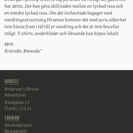
har detta. Det kan göra skillnaden mellan en lyckad resa och
en mindre lyckad resa. Om det incheckade bagaget med
vandringsutrustning försenas kommer det med 90% säkerhet
inte hinna fram i tid till er vandring och det är inte bra eller
roligt. T-shirts, underkläder och liknande kan köpas lokalt.
Mvh
Kristofer, Rwanda”
ADRESS
Anderson's African
Adventures
Vasagatan 27
Tranås
,
573 31
LÄNKAR
Om Anderson’s
Resegaranti