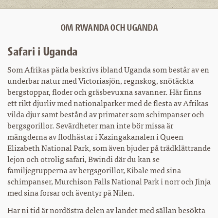
OM RWANDA OCH UGANDA
Safari i Uganda
Som Afrikas pärla beskrivs ibland Uganda som består av en
underbar natur med Victoriasjön, regnskog, snötäckta
bergstoppar, floder och gräsbevuxna savanner. Här finns
ett rikt djurliv med nationalparker med de flesta av Afrikas
vilda djur samt bestånd av primater som schimpanser och
bergsgorillor. Sevärdheter man inte bör missa är
mängderna av flodhästar i Kazingakanalen i Queen
Elizabeth National Park, som även bjuder på trädklättrande
lejon och otrolig safari, Bwindi där du kan se
familjegrupperna av bergsgorillor, Kibale med sina
schimpanser, Murchison Falls National Park i norr och Jinja
med sina forsar och äventyr på Nilen.
Har ni tid är nordöstra delen av landet med sällan besökta