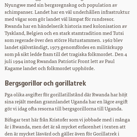
Nyungwe med sin bergsregnskog och population av
schimpanser. Landet har en väl underhållen infrastruktur
med vägar som gör landet väl lämpat för rundresor.
Rwanda har en händelserik historia med kolonisation av
Tyskland, Belgien och en stark stamtradition med Tutsi
som regerade över den större Hutustammen. 1962 blev
landet självständigt, 1973 genomfördes en militärkupp
som på sikt ledde fram till det tragiska folkmordet. Den 4
juli 1994 intog Rwandan Patriotic Front lett av Paul
Kagame landet och folkmordet upphörde.
Bergsgorillor och gorillatrek
Pga olika avgifter för gorillatillstånd där Rwanda har höjt
sina rejält medan grannlandet Uganda har en lägre avgift
gör vi idag ofta resorna till bergsgorillorna till Uganda.
Bifogar text här från Kristofer som vi jobbade med i många
år i Rwanda, men det är så mycket erfarenhet i texten att
den är mycket läsvärd och gäller även för Gorillatrek i