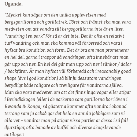
Uganda.
”Mycket kan sägas om den unika upplevelsen med
bergsgorillorna och gorillatrek. Först och främst ska man vara
medveten om att vandra till bergsgorillorna inte är en liten
”vandring i en park” för så är det inte. Det är ofta en relativt
tuff vandring och man ska komma väl förberedd och vara i
hyfsat bra kondition och form. Det är bra om man promenerar
en hel del, gärna i trappor då vandringen ofta innebär att man
går upp och ner. En hel del går man upp och ner i sänkor / dalar
/ bäckfåror. Är man hyfsat väl förberedd och i reasonably good
shape (dvs i god kondition) så blir ju dessutom vandringen
betydligt både roligare och trevligare för vandrarna själva.
Man ska vara medveten om att det finns inga vägar eller stigar
i Bwindiskogen (eller i de parkerna som gorillorna bor i även i
Rwanda & Kongo) så gästerna kommer ofta vandra i obanad
terräng som ju också gör det hela en smula jobbigare som vi
alla vet – vandrar man på stigar vissa partier är dessa i så fall
djurstigar, ofta banade av buffel och diverse skogslevande
antiloper!