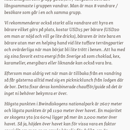
långsammaste i gruppen vandrar. Man är max 8 vandrare /
besökare som går i en och samma grupp.
Vi rekommenderar också starkt alla vandrare att hyra en
bärare vilket görs på plats, kostar USD15 per bärare (USD20
om man ar nöjd och vill ge lite dricks), bäraren är inte bara en
bärare utan mer en helping hand vid lite tuffare terrängpartier
och ovärderliga när man börjat bli lite trött i benen. Att ha med
sig sina favorit extra energi från Sverige så som choklad, kex,
karameller, energibars eller liknande kan också vara bra.
Eftersom man aldrig vet när man är tillbaka från en vandring
så får gästerna alltid med sig en picknicklunch från lodgen där
de bor. Detta fixar deras kombinerade chaufför/guide så det är
inget ni behöver bekymra er över.
Högsta punkten i Bwindiskogens nationalpark är 2607 meter
och lägsta punkten är på 1190 meter över havet. En majoritet
av skogens yta (ca 60%) ligger på mer än 2,000 meter över
havet. Så ja, höjden över havet kan för vissa vara en faktor