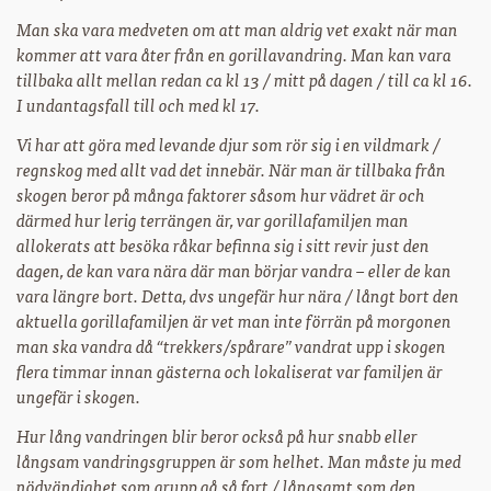
Man ska vara medveten om att man aldrig vet exakt när man
kommer att vara åter från en gorillavandring. Man kan vara
tillbaka allt mellan redan ca kl 13 / mitt på dagen / till ca kl 16.
I undantagsfall till och med kl 17.
Vi har att göra med levande djur som rör sig i en vildmark /
regnskog med allt vad det innebär. När man är tillbaka från
skogen beror på många faktorer såsom hur vädret är och
därmed hur lerig terrängen är, var gorillafamiljen man
allokerats att besöka råkar befinna sig i sitt revir just den
dagen, de kan vara nära där man börjar vandra – eller de kan
vara längre bort. Detta, dvs ungefär hur nära / långt bort den
aktuella gorillafamiljen är vet man inte förrän på morgonen
man ska vandra då “trekkers/spårare” vandrat upp i skogen
flera timmar innan gästerna och lokaliserat var familjen är
ungefär i skogen.
Hur lång vandringen blir beror också på hur snabb eller
långsam vandringsgruppen är som helhet. Man måste ju med
nödvändighet som grupp gå så fort / långsamt som den