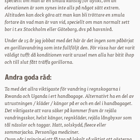
speciellt om man ar en smula känslig för dylikt, om än
elevationen är som synes inte alls på något sätt extrem.
Altituden kan dock göra att man kan bli tröttare en smula
fortare än vad man är van vid, speciellt om man normalt sett
bor i t.ex Stockholm eller Göteborg, dvs på havsnivå.
Under de 15 år jag jobbat med det här är det ingen som påbörjat
en gorillavandring som inte fullföljt den. För vissa har det varit
väldigt tufft då konditionen varit urusel men alla har bitit ihop
och till slut fått träffa gorillorna.
Andra goda råd:
Ta med det allra viktigaste för vandring i regnskogarna i
Rwanda och Uganda i ert handbagage. Alternativt ha en del av
utrustningen / kläder / kängor på er och en del i handbagaget.
Det viktigaste att vara säker på kommer fram är rejäla
vandringsskor, helst kängor, regnkläder, rejäla långbyxor som
tål nässlor och taggar. Hatt, solskydd, fleece eller
sommarjacka. Personliga mediciner.
Ovan går i princip ej att få tag på lokalt så viktigt att gästerna