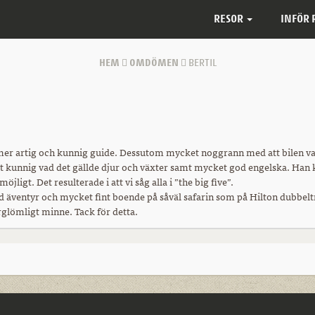
RESOR
INFÖR
HEM
OMDÖMEN
BERTIL
 mer artig och kunnig guide. Dessutom mycket noggrann med att bilen var 
 kunnig vad det gällde djur och växter samt mycket god engelska. Han kä
jligt. Det resulterade i att vi såg alla i ”the big five”.
d äventyr och mycket fint boende på såväl safarin som på Hilton dubbeltr
rglömligt minne. Tack för detta.