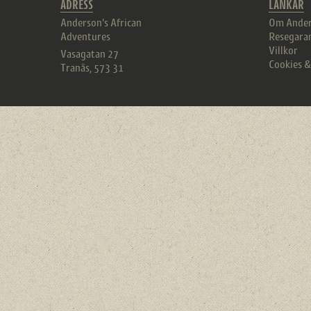
ADRESS
LÄNKAR
Anderson's African
Om Ander
Adventures
Resegara
Villkor
Vasagatan 27
Cookies 
Tranås
,
573 31