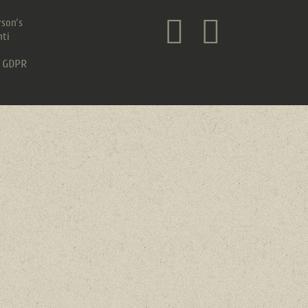
son’s
nti
& GDPR