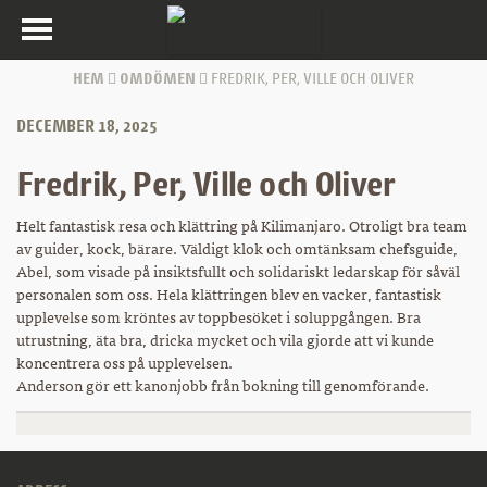
Toggle
navigation
HEM
OMDÖMEN
FREDRIK, PER, VILLE OCH OLIVER
DECEMBER 18, 2025
Fredrik, Per, Ville och Oliver
Helt fantastisk resa och klättring på Kilimanjaro. Otroligt bra team
av guider, kock, bärare. Väldigt klok och omtänksam chefsguide,
Abel, som visade på insiktsfullt och solidariskt ledarskap för såväl
personalen som oss. Hela klättringen blev en vacker, fantastisk
upplevelse som kröntes av toppbesöket i soluppgången. Bra
utrustning, äta bra, dricka mycket och vila gjorde att vi kunde
koncentrera oss på upplevelsen.
Anderson gör ett kanonjobb från bokning till genomförande.