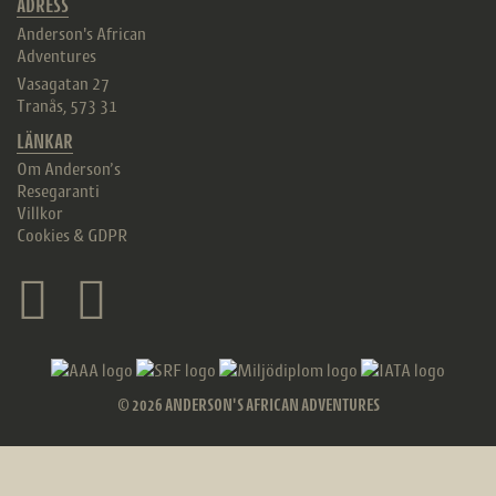
ADRESS
Anderson's African
Adventures
Vasagatan 27
Tranås
,
573 31
LÄNKAR
Om Anderson’s
Resegaranti
Villkor
Cookies & GDPR
© 2026 ANDERSON'S AFRICAN ADVENTURES