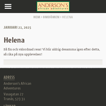
Toggle
navigation
HEM
OMDÖMEN
HELENA
JANUARI 21, 2025
Helena
Så fin och välordnad resa! Vi blir aldrig desamma igen efter detta,
så rika på nya upplevelser!
ADRESS
Anderson's African
Adventures
Vasagatan 27
Tranås
,
573 31