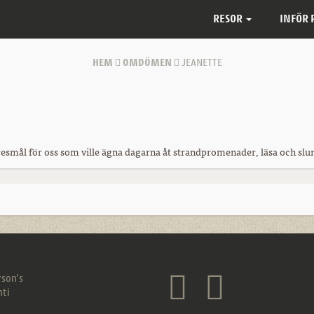
RESOR
INFÖR
HEM
OMDÖMEN
JEANETTE
resmål för oss som ville ägna dagarna åt strandpromenader, läsa och sl
son’s
nti