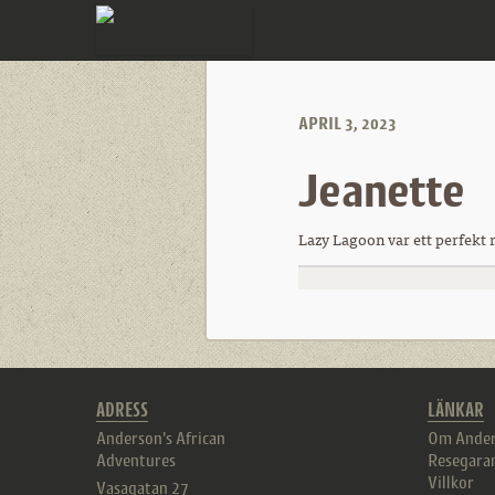
APRIL 3, 2023
Jeanette
Lazy Lagoon var ett perfekt 
ADRESS
LÄNKAR
Anderson's African
Om Ander
Adventures
Resegara
Villkor
Vasagatan 27