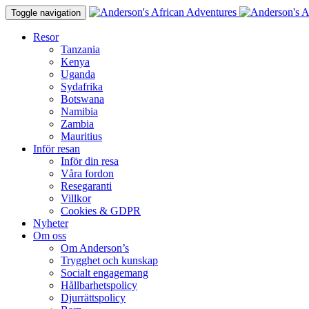
Toggle navigation
Resor
Tanzania
Kenya
Uganda
Sydafrika
Botswana
Namibia
Zambia
Mauritius
Inför resan
Inför din resa
Våra fordon
Resegaranti
Villkor
Cookies & GDPR
Nyheter
Om oss
Om Anderson’s
Trygghet och kunskap
Socialt engagemang
Hållbarhetspolicy
Djurrättspolicy