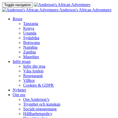
Toggle navigation
Anderson's African Adventures
Resor
Tanzania
Kenya
Uganda
Sydafrika
Botswana
Namibia
Zambia
Mauritius
Inför resan
Inför din resa
Våra fordon
Resegaranti
Villkor
Cookies & GDPR
Nyheter
Om oss
Om Anderson’s
Trygghet och kunskap
Socialt engagemang
Hållbarhetspolicy