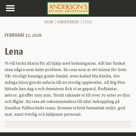
Toggle
navigation
HEM
OMDÖMEN
LENA
FEBRUARI 17, 2026
Lena
Vi vill tacka Maria för all hjälp med bokningarna. Allt har funkat
utan några som helst problem. En resa som är ett minne för livet.
Vår otroligt kunniga guide Daniel, även kallad Ma Simba, dvs
många lejon gjorde safarin till en otrolig upplevelse. All Big Five
hittade han dag 2 och dessutom fick vi se gepard, flodhästar,
zebror, giraffer mm mm. Totalt räknade vi till över 70 arter av djur
och fåglar. En resa att rekommendera till alla! Avkoppling på
Zanzibar fullbordade resan. Breezes erbjöd fantastisk miljö, god
mat, samt trevlig och hjälpsam personal.