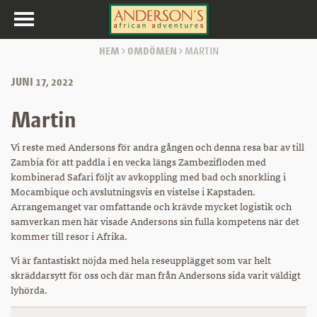
Toggle
navigation
HEM
OMDÖMEN
MARTIN
JUNI 17, 2022
Martin
Vi reste med Andersons för andra gången och denna resa bar av till
Zambia för att paddla i en vecka längs Zambezifloden med
kombinerad Safari följt av avkoppling med bad och snorkling i
Mocambique och avslutningsvis en vistelse i Kapstaden.
Arrangemanget var omfattande och krävde mycket logistik och
samverkan men här visade Andersons sin fulla kompetens när det
kommer till resor i Afrika.
Vi är fantastiskt nöjda med hela reseupplägget som var helt
skräddarsytt för oss och där man från Andersons sida varit väldigt
lyhörda.