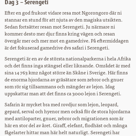
Dag 3 – Serengeti
Efter en god frukost vidare resa mot Ngorongoro där ni
stannar en stund för att njuta av den magiska utsikten.
Sedan fortsätter resan mot Serengeti. Ju närmare ni
kommer desto mer djur finns kring vägen och resan
övergår mer och mer mot en gamedrive. På eftermiddagen
är det fokuserad gamedrive dvs safari i Serengeti.
Serengeti är en av de största nationalparkerna i hela Afrika
och det finns inga stängsel eller liknande. Området är med
sina 14 763 km2 något större än Skåne i Sverige. Här finns
de enorma hjordarna av gräsätare som zebror och gnuer
som rör sig tillsammans och mängder av lejon. Idag
uppskattar man att det finns ca 3000 lejon i Serengeti.
Safarin är mycket bra med rovdjur som lejon, leopard,
gepard, serval och hyenor men också för de stora hjordarna
med antiloparter, gnuer, zebror och migrationen som är
här en stor del av året. Giraff, elefant, flodhäst och många
fågelarter hittar man här helt naturligt. Serengeti har