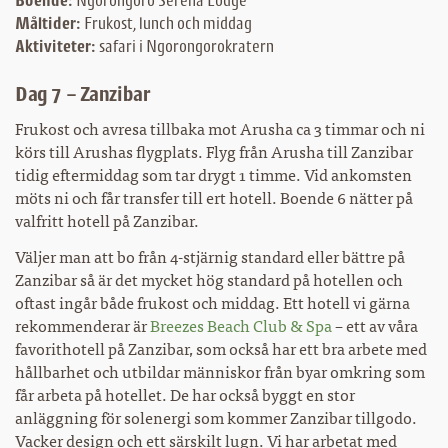
Boende:
Ngorongoro Serena Lodge
Måltider:
Frukost, lunch och middag
Aktiviteter:
safari i Ngorongorokratern
Dag 7 – Zanzibar
Frukost och avresa tillbaka mot Arusha ca 3 timmar och ni
körs till Arushas flygplats. Flyg från Arusha till Zanzibar
tidig eftermiddag som tar drygt 1 timme. Vid ankomsten
möts ni och får transfer till ert hotell. Boende 6 nätter på
valfritt hotell på Zanzibar.
Väljer man att bo från 4-stjärnig standard eller bättre på
Zanzibar så är det mycket hög standard på hotellen och
oftast ingår både frukost och middag. Ett hotell vi gärna
rekommenderar är
Breezes Beach Club & Spa
– ett av våra
favorithotell på Zanzibar, som också har ett bra arbete med
hållbarhet och utbildar människor från byar omkring som
får arbeta på hotellet. De har också byggt en stor
anläggning för solenergi som kommer Zanzibar tillgodo.
Vacker design och ett särskilt lugn. Vi har arbetat med