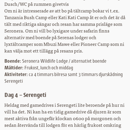
Dusch/WC på rummen givetvis
Om ni är intresserade av att bo på tältcamp bokar vi t.ex.
Tanzania Bush Camp eller Kati Kati Camp åt er och det är då
tält med riktiga sängar och resan har samma prisläge som
Seronera. Om ni vill bo lyxigare under safarin finns
alternativ med boende på Serenas lodger och
lyxtältcamper som Mbuzi Mawe eller Pioneer Camp som ni
kan välja mot ett tillägg på resans pris.
Boende:
Seronera Wildlife Lodge / alternativt boende
Måltider:
Frukost, lunch och middag
Aktiviteter:
ca 4 timmars bilresa samt 3 timmars djurskådning
Serengeti
Dag 4 – Serengeti
Heldag med gamedrives i Serengeti lite beroende på hur ni
vill ha det. Ni kan ha en tidig gamedrive då djuren är som
mest aktiva från ungefär klockan 0600 på morgonen och
sedan återvända till lodgen för en härlig frukost omkring