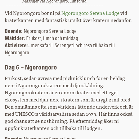
Massajer vid Ngorongoro, Tanzania
Vid Ngorongoro bor ni på
Ngorongoro Serena Lodge
vid
kraterkanten med fantastisk utsikt över kratern nedanför.
Boende:
Ngorongoro Serena Lodge
Måltider:
Frukost, lunch och middag
Aktiviteter:
mer safari i Serengeti och resa tillbaka till
Ngorongoro
Dag 6 – Ngorongoro
Frukost, sedan avresa med picknicklunch för en heldag
nere i Ngorongorokratern med djurskådning.
Ngorongorokratern är en enorm krater med ett eget
ekosystem med djur nere i kratern som är drygt 2 mil bred.
Den omnämns ofta som världens åttonde underverk och är
med UNESCO:s världsarvslista sedan 1979. Här finns också
god chans att se noshörning. På eftermiddag åker ni
uppför kraterkanten och tillbaka till lodgen.