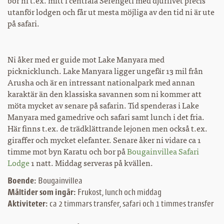
bor ni t.ex. mitt i centrala Serengeti med djurlivet precis
utanför lodgen och får ut mesta möjliga av den tid ni är ute
på safari.
Ni åker med er guide mot Lake Manyara med
picknicklunch. Lake Manyara ligger ungefär 13 mil från
Arusha och är en intressant nationalpark med annan
karaktär än den klassiska savannen som ni kommer att
möta mycket av senare på safarin. Tid spenderas i Lake
Manyara med gamedrive och safari samt lunch i det fria.
Här finns t.ex. de trädklättrande lejonen men också t.ex.
giraffer och mycket elefanter. Senare åker ni vidare ca 1
timme mot byn Karatu och bor på
Bougainvillea Safari
Lodge
1 natt. Middag serveras på kvällen.
Boende:
Bougainvillea
Måltider som ingår:
Frukost, lunch och middag
Aktiviteter:
ca 2 timmars transfer, safari och 1 timmes transfer