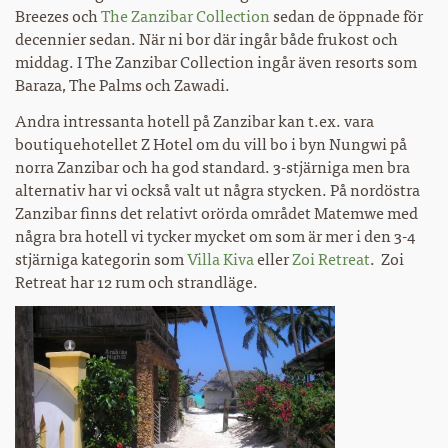
Breezes och
The Zanzibar Collection
sedan de öppnade för
decennier sedan. När ni bor där ingår både frukost och
middag. I The Zanzibar Collection ingår även resorts som
Baraza, The Palms och Zawadi.
Andra intressanta hotell på Zanzibar kan t.ex. vara
boutiquehotellet Z Hotel om du vill bo i byn Nungwi på
norra Zanzibar och ha god standard. 3-stjärniga men bra
alternativ har vi också valt ut några stycken. På nordöstra
Zanzibar finns det relativt orörda området Matemwe med
några bra hotell vi tycker mycket om som är mer i den 3-4
stjärniga kategorin som
Villa Kiva
eller
Zoi Retreat
. Zoi
Retreat har 12 rum och strandläge.