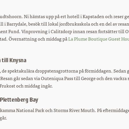
dtshoorn. Ni hämtas upp på ert hotell i Kapstaden och reser g
l i Barrydale, besök till lokal jordbruksskola och en del av resa
t Fund. Vinprovning i Calitzdorp innan resan fortsätter till 
tad. Övernattning och middag på
La Plume Boutique Guest Ho
till Knysna
, de spektakulära droppstensgrottorna på förmiddagen. Sedan g
Resan går sedan via Outeniqua Pass till George och den vackra 
 Frukost och middag ingår.
 Plettenberg Bay
ikamma National Park och Storms River Mouth. På eftermiddagen
går.