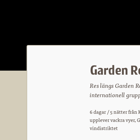
Garden Ro
Res längs Garden Ro
internationell grup
6 dagar / 5 nätter frå
upplever vackra vyer, 
vindistriktet