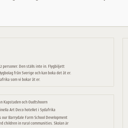
personer. Den ställs inte in. Flygbiljett
lygbolag från Sverige och kan boka det åt er.
frika som vi bokar åt er.
an Kapstaden och Oudtshoorn
ella Art Deco hotellet i Sydafrika
orts our Barrydale Farm School Development
d children in rural communities. Skolan är