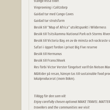
stängd vissa tider.
Vinprovning i Calitzdorp
Guidad tur med Cango Caves
Guidad tur strutsfarm
Besök till ”Map of Africa” utsiktspunkt i Wilderness
Besök till Tsitsikamma National Park och Storms Riv
Besök till Victoria Bay, en av de minsta och vackraste
Safari i öppet fordon i privat Big Five reserve
Besök till Hermanus
Besök till Franschhoek
Res förbi Victor Verster fängelset varifrån Nelson Man
Måltider på resan, hänsyn tas till sustainable food p
lokalproducerat (inom 80km).
Tillägg för den som vill:
Enjoy carefully chosen optional MAKE TRAVEL MATTER®
travellers and the communities we visit