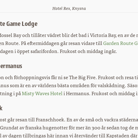
Hotel Rex, Knysna
ute Game Lodge
ssel Bay och tillåter vädret blir det bad i Victoria Bay, en av d
n Route. På eftermiddagen går resan vidare till
Garden Route 
agen i öppet safarifordon. Frukost och middag ingår.
 Hermanus
 och förhoppningsvis får ni se The Big Five. Frukost och resa 
nus som är en av världens bästa områden för valskådning. Säso
tning i på
Misty Waves Hotel
i Hermanus. Frukost och middag i
k
ost går resan till Franschhoek. En av de små och vackra städerna 
 Grundat av franska hugenotter för mer än 300 år sedan tog de
l av dagen tillbringas här innan vi återvänder till Kapstaden där