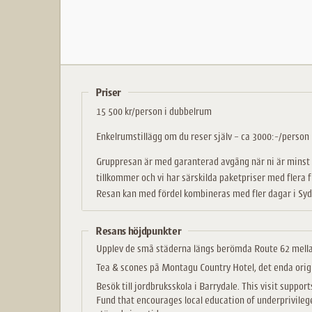
Priser
15 500 kr/person i dubbelrum
Enkelrumstillägg om du reser själv – ca 3000:-/person
Gruppresan är med garanterad avgång när ni är minst 2 
tillkommer och vi har särskilda paketpriser med flera f
Resan kan med fördel kombineras med fler dagar i Syda
Resans höjdpunkter
Upplev de små städerna längs berömda Route 62 mell
Tea & scones på Montagu Country Hotel, det enda origin
Besök till jordbruksskola i Barrydale. This visit supp
Fund that encourages local education of underprivilege