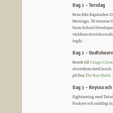
Dag 1 – Torsdag
Resa från Kapstaden-Ou
Montagu. Ni stannar til
Farm School Developmen
världens strutshuvuds
ingår.
Dag 2 – Oudtshoorn 
Besök till
Cango Caves
strutsfarm med lunch. 
på fina
The Rex Hotel
.
Dag 3 – Knysna och
Sightseeing med Tsits
Frukost och middag in