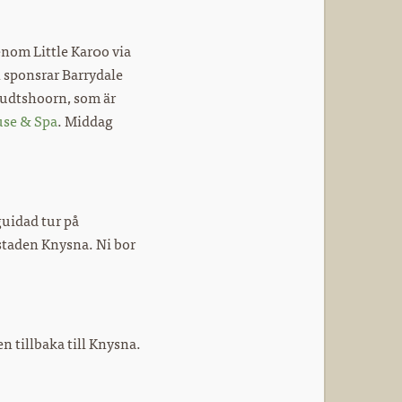
enom Little Kar0o via
n sponsrar Barrydale
Oudtshoorn, som är
use & Spa
. Middag
uidad tur på
staden Knysna. Ni bor
 tillbaka till Knysna.