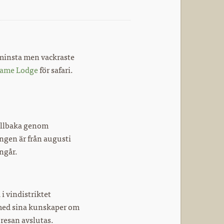
e minsta men vackraste
Game Lodge
för safari.
tillbaka genom
ngen är från augusti
ngår.
i vindistriktet
 med sina kunskaper om
 resan avslutas.